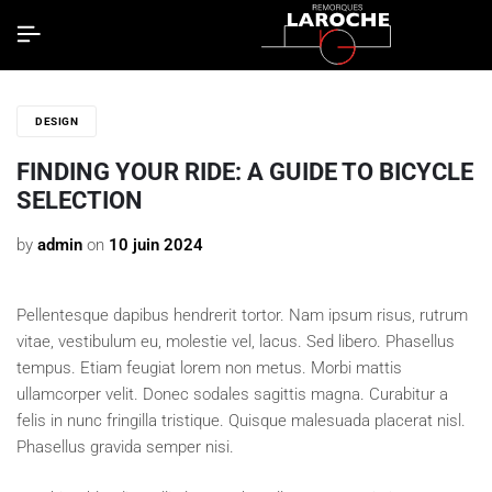
DESIGN
FINDING YOUR RIDE: A GUIDE TO BICYCLE
SELECTION
by
admin
on
10 juin 2024
Pellentesque dapibus hendrerit tortor. Nam ipsum risus, rutrum
vitae, vestibulum eu, molestie vel, lacus. Sed libero. Phasellus
tempus. Etiam feugiat lorem non metus. Morbi mattis
ullamcorper velit. Donec sodales sagittis magna. Curabitur a
felis in nunc fringilla tristique. Quisque malesuada placerat nisl.
Phasellus gravida semper nisi.