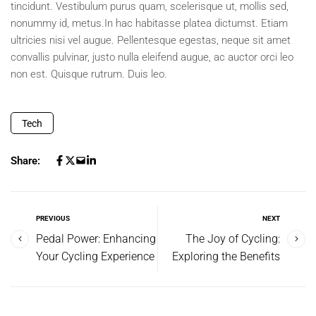
tincidunt. Vestibulum purus quam, scelerisque ut, mollis sed,
nonummy id, metus.In hac habitasse platea dictumst. Etiam
ultricies nisi vel augue. Pellentesque egestas, neque sit amet
convallis pulvinar, justo nulla eleifend augue, ac auctor orci leo
non est. Quisque rutrum. Duis leo.
Tech
Share:
PREVIOUS
NEXT
Pedal Power: Enhancing
The Joy of Cycling:
Your Cycling Experience
Exploring the Benefits